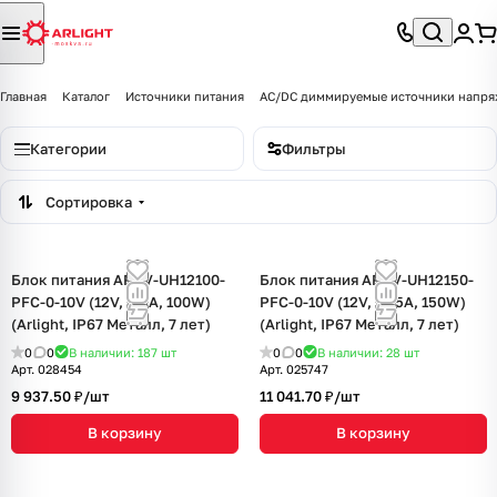
Главная
Каталог
Источники питания
AC/DC диммируемые источники напр
Категории
Фильтры
Сортировка
Блок питания ARPV-UH12100-
Блок питания ARPV-UH12150-
PFC-0-10V (12V, 8.3A, 100W)
PFC-0-10V (12V, 12.5A, 150W)
(Arlight, IP67 Металл, 7 лет)
(Arlight, IP67 Металл, 7 лет)
0
0
В наличии: 187
шт
0
0
В наличии: 28
шт
Арт.
028454
Арт.
025747
9 937.50 ₽/
шт
11 041.70 ₽/
шт
В корзину
В корзину