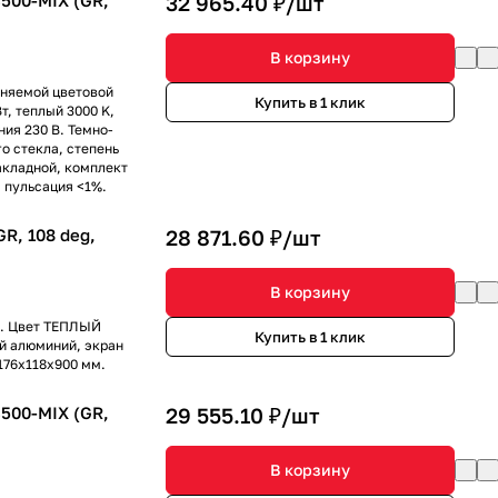
500-MIX (GR,
32 965.40 ₽/
шт
В корзину
еняемой цветовой
Купить в 1 клик
т, теплый 3000 K,
ния 230 В. Темно-
о стекла, степень
акладной, комплект
, пульсация <1%.
, 108 deg,
28 871.60 ₽/
шт
В корзину
к. Цвет ТЕПЛЫЙ
Купить в 1 клик
й алюминий, экран
176х118х900 мм.
500-MIX (GR,
29 555.10 ₽/
шт
В корзину