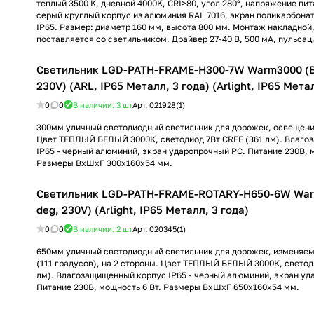
теплый 3500 K, дневной 4000K, CRI>80, угол 280°, напряжение пит
серый круглый корпус из алюминия RAL 7016, экран поликарбонат
IP65. Размер: диаметр 160 мм, высота 800 мм. Монтаж накладной
поставляется со светильником. Драйвер 27-40 В, 500 мА, пульсац
Светильник LGD-PATH-FRAME-H300-7W Warm3000 (BK
230V) (ARL, IP65 Металл, 3 года) (Arlight, IP65 Мета
0
0
В наличии: 3
шт
Арт.
021928(1)
300мм уличный светодиодный светильник для дорожек, освещение
Цвет ТЕПЛЫЙ БЕЛЫЙ 3000К, светодиод 7Вт CREE (361 лм). Влаг
IP65 - черный алюминий, экран ударопрочный PC. Питание 230В, м
Размеры ВхШхГ 300х160х54 мм.
Светильник LGD-PATH-FRAME-ROTARY-H650-6W Warm
deg, 230V) (Arlight, IP65 Металл, 3 года)
0
0
В наличии: 2
шт
Арт.
020345(1)
650мм уличный светодиодный светильник для дорожек, изменяе
(111 градусов), на 2 стороны. Цвет ТЕПЛЫЙ БЕЛЫЙ 3000К, светод
лм). Влагозащищенный корпус IP65 - черный алюминий, экран уд
Питание 230В, мощность 6 Вт. Размеры ВхШхГ 650х160х54 мм.