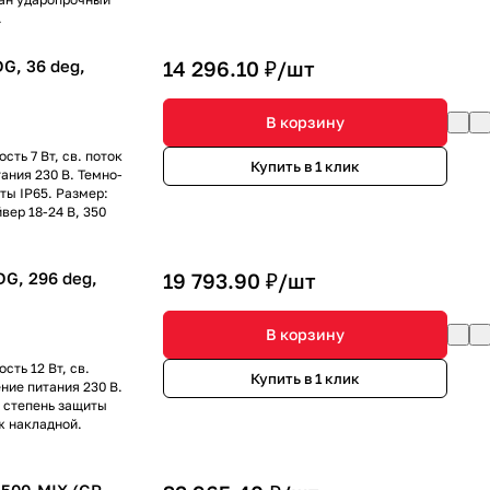
.
G, 36 deg,
14 296.10 ₽/
шт
В корзину
ть 7 Вт, св. поток
Купить в 1 клик
тания 230 В. Темно-
ты IP65. Размер:
вер 18-24 В, 350
G, 296 deg,
19 793.90 ₽/
шт
В корзину
ть 12 Вт, св.
Купить в 1 клик
ение питания 230 В.
 степень защиты
ж накладной.