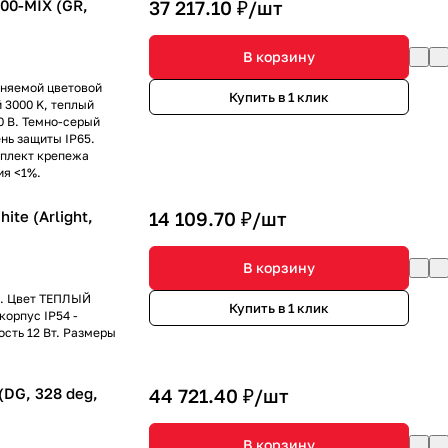
0-MIX (GR,
37 217.10 ₽/
шт
В корзину
еняемой цветовой
Купить в 1 клик
й 3000 K, теплый
0 В. Темно-серый
нь защиты IP65.
мплект крепежа
ия <1%.
te (Arlight,
14 109.70 ₽/
шт
В корзину
к. Цвет ТЕПЛЫЙ
Купить в 1 клик
орпус IP54 -
сть 12 Вт. Размеры
DG, 328 deg,
44 721.40 ₽/
шт
В корзину