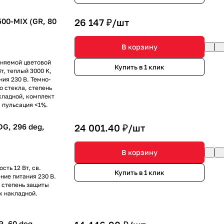
0-MIX (GR, 80
26 147 ₽/
шт
В корзину
еняемой цветовой
Купить в 1 клик
т, теплый 3000 K,
ния 230 В. Темно-
о стекла, степень
кладной, комплект
, пульсация <1%.
G, 296 deg,
24 001.40 ₽/
шт
В корзину
ть 12 Вт, св.
Купить в 1 клик
ение питания 230 В.
 степень защиты
ж накладной.
, 60 deg,