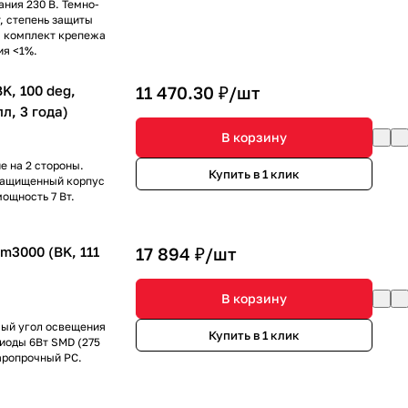
ания 230 В. Темно-
, степень защиты
, комплект крепежа
ия <1%.
, 100 deg,
11 470.30 ₽/
шт
лл, 3 года)
В корзину
 на 2 стороны.
Купить в 1 клик
озащищенный корпус
ощность 7 Вт.
3000 (BK, 111
17 894 ₽/
шт
В корзину
мый угол освещения
Купить в 1 клик
иоды 6Вт SMD (275
аропрочный PC.