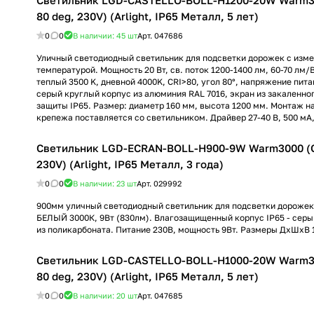
Светильник LGD-CASTELLO-BOLL-H1200-20W Warm3
80 deg, 230V) (Arlight, IP65 Металл, 5 лет)
0
0
В наличии: 45
шт
Арт.
047686
Уличный светодиодный светильник для подсветки дорожек с изм
температурой. Мощность 20 Вт, св. поток 1200-1400 лм, 60-70 лм/В
теплый 3500 K, дневной 4000K, CRI>80, угол 80°, напряжение пита
серый круглый корпус из алюминия RAL 7016, экран из закаленног
защиты IP65. Размер: диаметр 160 мм, высота 1200 мм. Монтаж н
крепежа поставляется со светильником. Драйвер 27-40 В, 500 мА
Светильник LGD-ECRAN-BOLL-H900-9W Warm3000 (GR
230V) (Arlight, IP65 Металл, 3 года)
0
0
В наличии: 23
шт
Арт.
029992
900мм уличный светодиодный светильник для подсветки дороже
БЕЛЫЙ 3000К, 9Вт (830лм). Влагозащищенный корпус IP65 - серы
из поликарбоната. Питание 230В, мощность 9Вт. Размеры ДхШхВ 
Светильник LGD-CASTELLO-BOLL-H1000-20W Warm3
80 deg, 230V) (Arlight, IP65 Металл, 5 лет)
0
0
В наличии: 20
шт
Арт.
047685