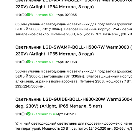
230V) (Arlight, IP54 Металл, 3 года)
0
0
В наличии: 50
шт
Арт.
029965
650мм уличный светодиодный светильник для подсветки дороже
БЕЛЫЙ 3000К, 7Вт (100лм). Влагозащищенный корпус IP54 - серы
закалённое стекло. Питание 230В, мощность 7Вт. Размеры ДхШхВ
Светильник LGD-SWAMP-BOLL-H500-7W Warm3000 (G
230V) (Arlight, IP65 Металл, 3 года)
0
0
В наличии: 50
шт
Арт.
029968
500мм уличный светодиодный светильник для подсветки дороже
БЕЛЫЙ 3000К, светодиоды 7Вт (330лм). Влагозащищенный корпус 
алюминий, экран из поликарбоната. Питание 230В, мощность 7 В
133х124х500 мм.
Светильник LGD-GUIDE-BOLL-H800-20W Warm3500-M
deg, 230V) (Arlight, IP65 Металл, 5 лет)
0
0
В наличии: 12
шт
Арт.
045528
Уличный светодиодный светильник для подсветки дорожек с изм
температурой. Мощность 20 Вт, св. поток 1240-1320 лм, 62-66 лм/В