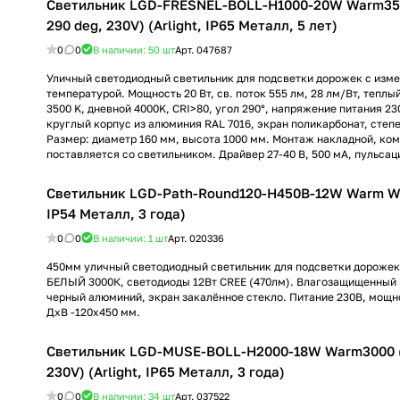
Светильник LGD-FRESNEL-BOLL-H1000-20W Warm350
290 deg, 230V) (Arlight, IP65 Металл, 5 лет)
0
0
В наличии: 50
шт
Арт.
047687
Уличный светодиодный светильник для подсветки дорожек с изм
температурой. Мощность 20 Вт, св. поток 555 лм, 28 лм/Вт, теплы
3500 K, дневной 4000K, CRI>80, угол 290°, напряжение питания 23
круглый корпус из алюминия RAL 7016, экран поликарбонат, степе
Размер: диаметр 160 мм, высота 1000 мм. Монтаж накладной, ко
поставляется со светильником. Драйвер 27-40 В, 500 мА, пульсац
Светильник LGD-Path-Round120-H450B-12W Warm Whi
IP54 Металл, 3 года)
0
0
В наличии: 1
шт
Арт.
020336
450мм уличный светодиодный светильник для подсветки дороже
БЕЛЫЙ 3000К, светодиоды 12Вт CREE (470лм). Влагозащищенный к
черный алюминий, экран закалённое стекло. Питание 230В, мощно
ДхВ -120х450 мм.
Светильник LGD-MUSE-BOLL-H2000-18W Warm3000 (
230V) (Arlight, IP65 Металл, 3 года)
0
0
В наличии: 34
шт
Арт.
037522