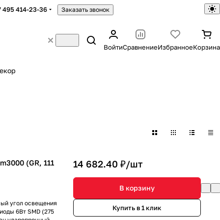
7 495 414-23-36
Заказать звонок
Войти
Сравнение
Избранное
Корзина
екор
3000 (GR, 111
14 682.40 ₽/
шт
В корзину
мый угол освещения
Купить в 1 клик
иоды 6Вт SMD (275
ран ударопрочный