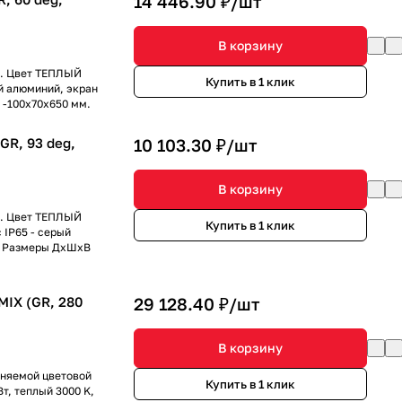
14 446.90 ₽/
шт
В корзину
к. Цвет ТЕПЛЫЙ
Купить в 1 клик
й алюминий, экран
 -100х70х650 мм.
R, 93 deg,
10 103.30 ₽/
шт
В корзину
к. Цвет ТЕПЛЫЙ
Купить в 1 клик
IP65 - серый
т. Размеры ДхШхВ
IX (GR, 280
29 128.40 ₽/
шт
В корзину
еняемой цветовой
Купить в 1 клик
т, теплый 3000 K,