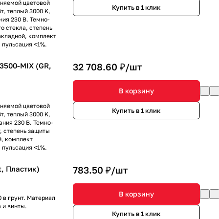
еняемой цветовой
Купить в 1 клик
т, теплый 3000 K,
ния 230 В. Темно-
о стекла, степень
акладной, комплект
, пульсация <1%.
500-MIX (GR,
32 708.60 ₽/
шт
В корзину
еняемой цветовой
Купить в 1 клик
т, теплый 3000 K,
ания 230 В. Темно-
, степень защиты
й, комплект
, пульсация <1%.
t, Пластик)
783.50 ₽/
шт
В корзину
 в грунт. Материал
 и винты.
Купить в 1 клик