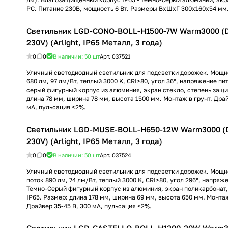
PC. Питание 230В, мощность 6 Вт. Размеры ВхШхГ 300х160х54 мм
Светильник LGD-CONO-BOLL-H1500-7W Warm3000 (D
230V) (Arlight, IP65 Металл, 3 года)
0
0
В наличии: 50
шт
Арт.
037521
Уличный светодиодный светильник для подсветки дорожек. Мощнос
680 лм, 97 лм/Вт, теплый 3000 K, CRI>80, угол 36°, напряжение пи
серый фигурный корпус из алюминия, экран стекло, степень защи
длина 78 мм, ширина 78 мм, высота 1500 мм. Монтаж в грунт. Драй
мА, пульсация <2%.
Светильник LGD-MUSE-BOLL-H650-12W Warm3000 (D
230V) (Arlight, IP65 Металл, 3 года)
0
0
В наличии: 50
шт
Арт.
037524
Уличный светодиодный светильник для подсветки дорожек. Мощнос
поток 890 лм, 74 лм/Вт, теплый 3000 K, CRI>80, угол 296°, напряж
Темно-Серый фигурный корпус из алюминия, экран поликарбонат,
IP65. Размер: длина 178 мм, ширина 69 мм, высота 650 мм. Монта
Драйвер 35-45 В, 300 мА, пульсация <2%.