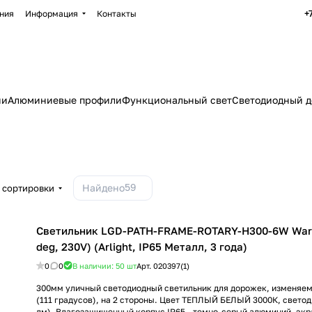
+
ния
Информация
Контакты
ии
Алюминиевые профили
Функциональный свет
Светодиодный д
59
Найдено
 сортировки
Светильник LGD-PATH-FRAME-ROTARY-H300-6W Warm
deg, 230V) (Arlight, IP65 Металл, 3 года)
0
0
В наличии: 50
шт
Арт.
020397(1)
300мм уличный светодиодный светильник для дорожек, изменяе
(111 градусов), на 2 стороны. Цвет ТЕПЛЫЙ БЕЛЫЙ 3000К, светод
лм). Влагозащищенный корпус IP65 - темно-серый алюминий, эк