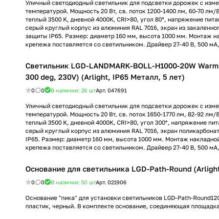
Уличный светодиодный светильник для подсветки дорожек с изм
температурой. Мощность 20 Вт, св. поток 1200-1400 лм, 60-70 лм/В
теплый 3500 K, дневной 4000K, CRI>80, угол 80°, напряжение пита
серый круглый корпус из алюминия RAL 7016, экран из закаленног
защиты IP65. Размер: диаметр 160 мм, высота 1000 мм. Монтаж н
крепежа поставляется со светильником. Драйвер 27-40 В, 500 мА
Светильник LGD-LANDMARK-BOLL-H1000-20W Warm3
300 deg, 230V) (Arlight, IP65 Металл, 5 лет)
0
0
В наличии: 26
шт
Арт.
047691
Уличный светодиодный светильник для подсветки дорожек с изм
температурой. Мощность 20 Вт, св. поток 1650-1770 лм, 82-92 лм/В
теплый 3500 K, дневной 4000K, CRI>80, угол 300°, напряжение пит
серый круглый корпус из алюминия RAL 7016, экран поликарбонат
IP65. Размер: диаметр 160 мм, высота 1000 мм. Монтаж накладно
крепежа поставляется со светильником. Драйвер 27-40 В, 500 мА
Основание для светильника LGD-Path-Round (Arligh
0
0
В наличии: 50
шт
Арт.
021906
Основание "пика" для установки светильников LGD-Path-Round120
пластик, черный. В комплекте основание, соединяющая площадка