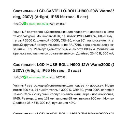
Светильник LGD-CASTELLO-BOLL-H800-20W Warm350
deg, 230V) (Arlight, IP65 Металл, 5 лет)
0
0
В наличии: 50
шт
Арт.
045537
Уличный светодиодный светильник для подсветки дорожек с изм
температурой. Мощность 20 Вт, св. поток 1200-1400 лм, 60-70 лм/В
теплый 3500 K, дневной 4000K, CRI>80, угол 80°, напряжение пита
серый круглый корпус из алюминия RAL7016, экран из закаленног
защиты IP65. Размер: диаметр 160 мм, высота 800 мм. Монтаж на
крепежа поставляется со светильником. Драйвер 27-40 В, 500 мА
Светильник LGD-MUSE-BOLL-H900-12W Warm3000 (D
230V) (Arlight, IP65 Металл, 3 года)
0
0
В наличии: 50
шт
Арт.
037523
Уличный светодиодный светильник для подсветки дорожек. Мощнос
поток 890 лм, 74 лм/Вт, теплый 3000 K, CRI>80, угол 296°, напряж
Темно-Серый фигурный корпус из алюминия, экран поликарбонат,
IP65. Размер: длина 178 мм, ширина 69 мм, высота 900 мм. Монта
Драйвер 35-45 В, 300 мА, пульсация <2%.
Светильник LGD-MARK-BOLL-H650-7W Warm3000 (GR