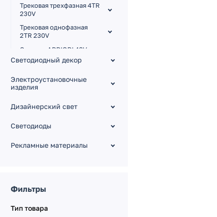
Трековая трехфазная 4TR
230V
Трековая однофазная
2TR 230V
Система APRIORI 48V
Светодиодный декор
Система CLIP-38
Система на ремнях
Электроустановочные
INBELT 48V
изделия
Система LINEAIR
Дизайнерский свет
Магнитная FLEX 48V
Светодиоды
Рекламные материалы
Фильтры
Тип товара