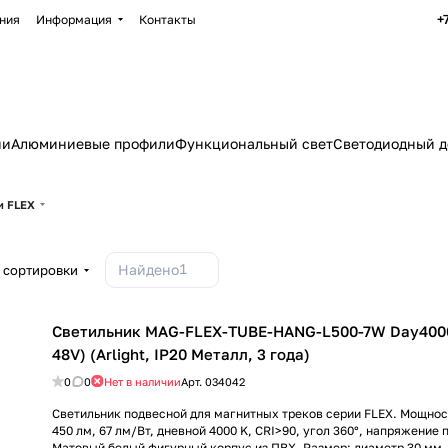
+
ния
Информация
Контакты
ии
Алюминиевые профили
Функциональный свет
Светодиодный д
и FLEX
1
Найдено
 сортировки
Светильник MAG-FLEX-TUBE-HANG-L500-7W Day4000 
48V) (Arlight, IP20 Металл, 3 года)
0
0
Нет в наличии
Арт.
034042
Светильник подвесной для магнитных треков серии FLEX. Мощность
450 лм, 67 лм/Вт, дневной 4000 K, CRI>90, угол 360°, напряжение 
Матовый белый фигурный корпус из ПВХ. Размер: диаметр 30 мм,