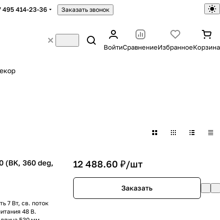
7 495 414-23-36
Заказать звонок
Войти
Сравнение
Избранное
Корзина
екор
(BK, 360 deg,
12 488.60 ₽/
шт
Заказать
 7 Вт, св. поток
питания 48 В.
 длина 530 мм.