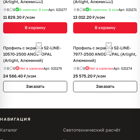
(Arlight, Алюминий)
(Arlight, Алюминий)
0
0
В наличии: 9
ком
Арт.
021177
0
0
В наличии: 8
ком
Арт.
021171
11 829.30 ₽/
ком
13 012.20 ₽/
ком
В корзину
В корзину
Профиль с экраном S2-LINE-
Профиль с экраном S2-LINE-
10570-2500 ANOD+OPAL
7977-2500 ANOD+OPAL (Arlight,
(Arlight, Алюминий)
Алюминий)
0
0
Нет в наличии
Арт.
021175
0
0
Нет в наличии
Арт.
021174
24 566.40 ₽/
ком
25 575.20 ₽/
ком
Заказать
Заказать
НАВИГАЦИЯ
Каталог
Светотехнический расчёт