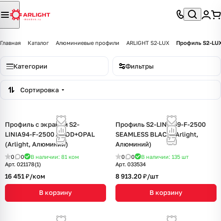
Главная
Каталог
Алюминиевые профили
ARLIGHT S2-LUX
Профиль S2-LU
Категории
Фильтры
Сортировка
Профиль с экраном S2-
Профиль S2-LINIA69-F-2500
LINIA94-F-2500 ANOD+OPAL
SEAMLESS BLACK (Arlight,
(Arlight, Алюминий)
Алюминий)
0
0
В наличии: 81
ком
0
0
В наличии: 135
шт
Арт.
021178(1)
Арт.
033534
16 451 ₽/
ком
8 913.20 ₽/
шт
В корзину
В корзину