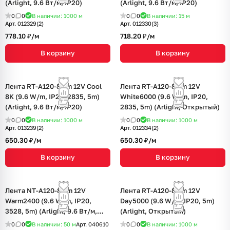
(Arlight, 9.6 Вт/м, IP20)
(Arlight, 9.6 Вт/м, IP20)
0
0
В наличии: 1000
м
0
0
В наличии: 15
м
Арт.
012329(2)
Арт.
012330(3)
778.10 ₽/
м
718.20 ₽/
м
В корзину
В корзину
Лента RT-A120-8mm 12V Cool
Лента RT-A120-8mm 12V
8K (9.6 W/m, IP20, 2835, 5m)
White6000 (9.6 W/m, IP20,
(Arlight, 9.6 Вт/м, IP20)
2835, 5m) (Arlight, Открытый)
0
0
В наличии: 1000
м
0
0
В наличии: 1000
м
Арт.
013239(2)
Арт.
012334(2)
650.30 ₽/
м
650.30 ₽/
м
В корзину
В корзину
Лента NT-A120-8mm 12V
Лента RT-A120-8mm 12V
Warm2400 (9.6 W/m, IP20,
Day5000 (9.6 W/m, IP20, 5m)
3528, 5m) (Arlight, 9.6 Вт/м,
(Arlight, Открытый)
IP20)
0
0
В наличии: 50
м
Арт.
040610
0
0
В наличии: 1000
м