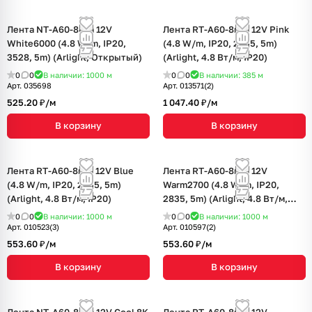
Лента NT-A60-8mm 12V
Лента RT-A60-8mm 12V Pink
White6000 (4.8 W/m, IP20,
(4.8 W/m, IP20, 2835, 5m)
3528, 5m) (Arlight, Открытый)
(Arlight, 4.8 Вт/м, IP20)
0
0
В наличии: 1000
м
0
0
В наличии: 385
м
Арт.
035698
Арт.
013571(2)
525.20 ₽/
м
1 047.40 ₽/
м
В корзину
В корзину
Лента RT-A60-8mm 12V Blue
Лента RT-A60-8mm 12V
(4.8 W/m, IP20, 2835, 5m)
Warm2700 (4.8 W/m, IP20,
(Arlight, 4.8 Вт/м, IP20)
2835, 5m) (Arlight, 4.8 Вт/м,
IP20)
0
0
В наличии: 1000
м
0
0
В наличии: 1000
м
Арт.
010523(3)
Арт.
010597(2)
553.60 ₽/
м
553.60 ₽/
м
В корзину
В корзину