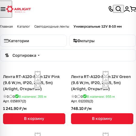
Главная
Каталог
Светодиодные ленты
Универсальные 12V 8-10 мм
Категории
Фильтры
Сортировка
Лента RT-A120-8mm 12V Pink
Лента RT-A120-8mm 12V Green
(9.6 W/m, IP20, 2835, 5m)
(9.6 W/m, IP20, 2835, 5m)
(Arlight, Открытый)
(Arlight, Открытый)
0
0
В наличии: 355
м
0
0
В наличии: 955
м
Арт.
015897(2)
Арт.
012331(2)
1 241.90 ₽/
м
748.10 ₽/
м
В корзину
В корзину