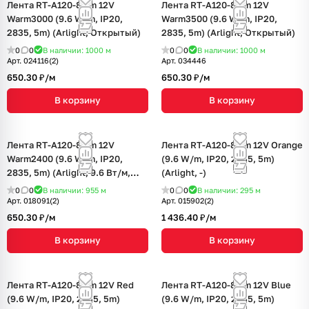
Лента RT-A120-8mm 12V
Лента RT-A120-8mm 12V
Warm3000 (9.6 W/m, IP20,
Warm3500 (9.6 W/m, IP20,
2835, 5m) (Arlight, Открытый)
2835, 5m) (Arlight, Открытый)
0
0
В наличии: 1000
м
0
0
В наличии: 1000
м
Арт.
024116(2)
Арт.
034446
650.30 ₽/
м
650.30 ₽/
м
В корзину
В корзину
Лента RT-A120-8mm 12V
Лента RT-A120-8mm 12V Orange
Warm2400 (9.6 W/m, IP20,
(9.6 W/m, IP20, 2835, 5m)
2835, 5m) (Arlight, 9.6 Вт/м,
(Arlight, -)
IP20)
0
0
В наличии: 955
м
0
0
В наличии: 295
м
Арт.
018091(2)
Арт.
015902(2)
650.30 ₽/
м
1 436.40 ₽/
м
В корзину
В корзину
Лента RT-A120-8mm 12V Red
Лента RT-A120-8mm 12V Blue
(9.6 W/m, IP20, 2835, 5m)
(9.6 W/m, IP20, 2835, 5m)