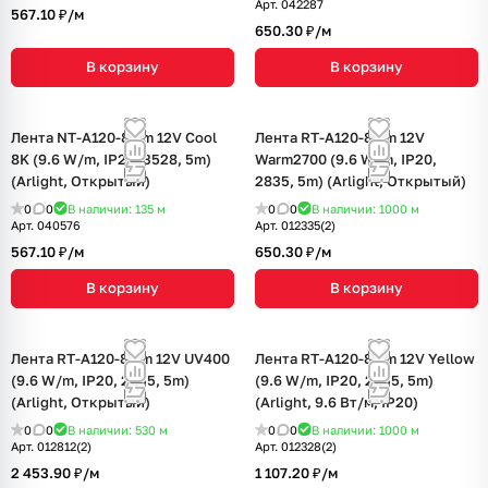
Арт.
042287
567.10 ₽/
м
650.30 ₽/
м
В корзину
В корзину
Лента NT-A120-8mm 12V Cool
Лента RT-A120-8mm 12V
8K (9.6 W/m, IP20, 3528, 5m)
Warm2700 (9.6 W/m, IP20,
(Arlight, Открытый)
2835, 5m) (Arlight, Открытый)
0
0
В наличии: 135
м
0
0
В наличии: 1000
м
Арт.
040576
Арт.
012335(2)
567.10 ₽/
м
650.30 ₽/
м
В корзину
В корзину
Лента RT-A120-8mm 12V UV400
Лента RT-A120-8mm 12V Yellow
(9.6 W/m, IP20, 2835, 5m)
(9.6 W/m, IP20, 2835, 5m)
(Arlight, Открытый)
(Arlight, 9.6 Вт/м, IP20)
0
0
В наличии: 530
м
0
0
В наличии: 1000
м
Арт.
012812(2)
Арт.
012328(2)
2 453.90 ₽/
м
1 107.20 ₽/
м