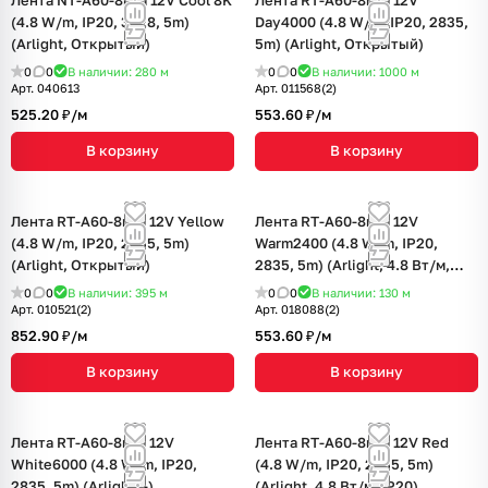
Лента NT-A60-8mm 12V Cool 8K
Лента RT-A60-8mm 12V
(4.8 W/m, IP20, 3528, 5m)
Day4000 (4.8 W/m, IP20, 2835,
(Arlight, Открытый)
5m) (Arlight, Открытый)
0
0
В наличии: 280
м
0
0
В наличии: 1000
м
Арт.
040613
Арт.
011568(2)
525.20 ₽/
м
553.60 ₽/
м
В корзину
В корзину
Лента RT-A60-8mm 12V Yellow
Лента RT-A60-8mm 12V
(4.8 W/m, IP20, 2835, 5m)
Warm2400 (4.8 W/m, IP20,
(Arlight, Открытый)
2835, 5m) (Arlight, 4.8 Вт/м,
IP20)
0
0
В наличии: 395
м
0
0
В наличии: 130
м
Арт.
010521(2)
Арт.
018088(2)
852.90 ₽/
м
553.60 ₽/
м
В корзину
В корзину
Лента RT-A60-8mm 12V
Лента RT-A60-8mm 12V Red
White6000 (4.8 W/m, IP20,
(4.8 W/m, IP20, 2835, 5m)
2835, 5m) (Arlight, -)
(Arlight, 4.8 Вт/м, IP20)