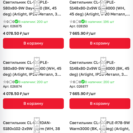
Светильник CL-SIMPLE-
Светильник CL-SIMPLE-
S80x80-9W Day4000 (BK, 45
S148x80-2x9W Day4000 (WH,
deg) (Arlight, IP20 Металл, 3
45 deg) (Arlight, IP20 Металл, 3
года)
года)
0
0
В наличии: 200
шт
0
0
В наличии: 196
шт
Арт.
026875
Арт.
028150
4 078.50 ₽/
шт
7 665.90 ₽/
шт
В корзину
В корзину
Светильник CL-SIMPLE-
Светильник CL-SIMPLE-
S80x80-9W Warm3000 (WH, 45
S148x80-2x9W Day4000 (BK, 45
deg) (Arlight, IP20 Металл, 3
deg) (Arlight, IP20 Металл, 3
года)
года)
0
0
В наличии: 200
шт
0
0
В наличии: 200
шт
Арт.
026874
Арт.
026877
4 078.50 ₽/
шт
7 665.90 ₽/
шт
В корзину
В корзину
Светильник CL-KARDAN-
Светильник CL-SIMPLE-R78-9W
S180x102-2x9W Warm (WH, 38
Warm3000 (BK, 45 deg) (Arlight,