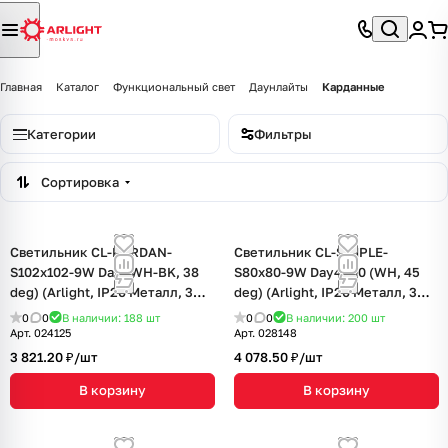
Главная
Каталог
Функциональный свет
Даунлайты
Карданные
Категории
Фильтры
Сортировка
Светильник CL-KARDAN-
Светильник CL-SIMPLE-
S102x102-9W Day (WH-BK, 38
S80x80-9W Day4000 (WH, 45
deg) (Arlight, IP20 Металл, 3
deg) (Arlight, IP20 Металл, 3
года)
года)
0
0
В наличии: 188
шт
0
0
В наличии: 200
шт
Арт.
024125
Арт.
028148
3 821.20 ₽/
шт
4 078.50 ₽/
шт
В корзину
В корзину