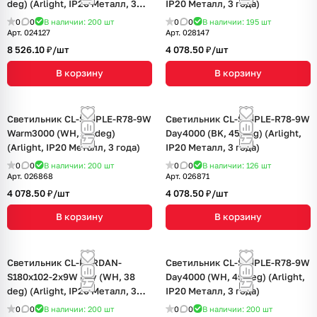
deg) (Arlight, IP20 Металл, 3
IP20 Металл, 3 года)
года)
0
0
В наличии: 200
шт
0
0
В наличии: 195
шт
Арт.
024127
Арт.
028147
8 526.10 ₽/
шт
4 078.50 ₽/
шт
В корзину
В корзину
Светильник CL-SIMPLE-R78-9W
Светильник CL-SIMPLE-R78-9W
Warm3000 (WH, 45 deg)
Day4000 (BK, 45 deg) (Arlight,
(Arlight, IP20 Металл, 3 года)
IP20 Металл, 3 года)
0
0
В наличии: 200
шт
0
0
В наличии: 126
шт
Арт.
026868
Арт.
026871
4 078.50 ₽/
шт
4 078.50 ₽/
шт
В корзину
В корзину
Светильник CL-KARDAN-
Светильник CL-SIMPLE-R78-9W
S180x102-2x9W Day (WH, 38
Day4000 (WH, 45 deg) (Arlight,
deg) (Arlight, IP20 Металл, 3
IP20 Металл, 3 года)
года)
0
0
В наличии: 200
шт
0
0
В наличии: 200
шт