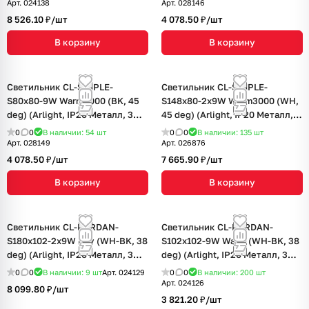
Арт.
024138
Арт.
028146
8 526.10 ₽/
шт
4 078.50 ₽/
шт
В корзину
В корзину
Светильник CL-SIMPLE-
Светильник CL-SIMPLE-
S80x80-9W Warm3000 (BK, 45
S148x80-2x9W Warm3000 (WH,
deg) (Arlight, IP20 Металл, 3
45 deg) (Arlight, IP20 Металл, 3
года)
года)
0
0
В наличии: 54
шт
0
0
В наличии: 135
шт
Арт.
028149
Арт.
026876
4 078.50 ₽/
шт
7 665.90 ₽/
шт
В корзину
В корзину
Светильник CL-KARDAN-
Светильник CL-KARDAN-
S180x102-2x9W Day (WH-BK, 38
S102x102-9W Warm (WH-BK, 38
deg) (Arlight, IP20 Металл, 3
deg) (Arlight, IP20 Металл, 3
года)
года)
0
0
В наличии: 9
шт
Арт.
024129
0
0
В наличии: 200
шт
Арт.
024126
8 099.80 ₽/
шт
3 821.20 ₽/
шт