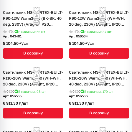
Светильник MS-VORTEX-BUILT-
Светильник MS-VORTEX-BUILT-
R90-12W Warm3000 (BK-BK, 40
R90-12W Warm3000 (WH-WH,
deg, 230V) (Arlight, IP20
20 deg, 230V) (Arlight, IP20
Металл, 5 лет)
Металл, 5 лет)
0
0
В наличии: 52
шт
0
0
В наличии: 87
шт
Арт.
043481
Арт.
056564
5 104.50 ₽/
шт
5 104.50 ₽/
шт
В корзину
В корзину
Светильник MS-VORTEX-BUILT-
Светильник MS-VORTEX-BUILT-
R110-20W Warm3000 (WH-WH,
R110-20W Warm3000 (WH-WH,
20 deg, 230V) (Arlight, IP20
40 deg, 230V) (Arlight, IP20
Металл, 5 лет)
Металл, 5 лет)
0
0
В наличии: 98
шт
0
0
В наличии: 179
шт
Арт.
056565
Арт.
056566
6 911.30 ₽/
шт
6 911.30 ₽/
шт
В корзину
В корзину