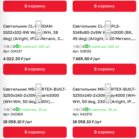
В корзину
В корзину
Светильник CL-KARDAN-
Светильник CL-SIMPLE-
S102x102-9W Warm (WH, 38
S148x80-2x9W Warm3000 (BK,
deg) (Arlight, IP20 Металл, 3
45 deg) (Arlight, IP20 Металл, 3
года)
года)
0
0
В наличии: 200
шт
0
0
В наличии: 200
шт
Арт.
024137
Арт.
028151
4 022.30 ₽/
шт
7 665.90 ₽/
шт
В корзину
В корзину
Светильник MS-VORTEX-BUILT-
Светильник MS-VORTEX-BUILT-
S250x140-2x30W Warm3000
S250x140-2x30W Day4000 (WH-
(WH-WH, 50 deg, 230V)
WH, 50 deg, 230V) (Arlight, IP20
(Arlight, IP20 Металл, 5 лет)
Металл, 5 лет)
0
0
В наличии: 31
шт
0
0
В наличии: 34
шт
Арт.
042369
Арт.
042370
18 058.10 ₽/
шт
18 058.10 ₽/
шт
В корзину
В корзину