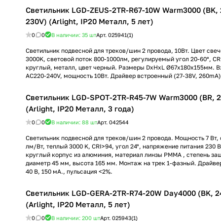
Светильник LGD-ZEUS-2TR-R67-10W Warm3000 (BK, 
230V) (Arlight, IP20 Металл, 5 лет)
0
0
В наличии: 35
шт
Арт.
025941(1)
Светильник подвесной для треков/шин 2 провода, 10Вт. Цвет св
3000K, световой поток 800-1000лм, регулируемый угол 20-60°, CR
круглый, металл, цвет черный. Размеры DxHxL Ø67x180x155мм. 
AC220-240V, мощность 10Вт. Драйвер встроенный (27-38V, 260mA)
Светильник LGD-SPOT-2TR-R45-7W Warm3000 (BR, 24
(Arlight, IP20 Металл, 3 года)
0
0
В наличии: 88
шт
Арт.
042544
Светильник подвесной для треков/шин 2 провода. Мощность 7 Вт, с
лм/Вт, теплый 3000 K, CRI>94, угол 24°, напряжение питания 230 
круглый корпус из алюминия, материал линзы PMMA , степень защ
диаметр 45 мм, высота 165 мм. Монтаж на трек 1-фазный. Драйве
40 В, 150 мА., пульсация <2%.
Светильник LGD-GERA-2TR-R74-20W Day4000 (BK, 24
(Arlight, IP20 Металл, 5 лет)
0
0
В наличии: 200
шт
Арт.
025943(1)