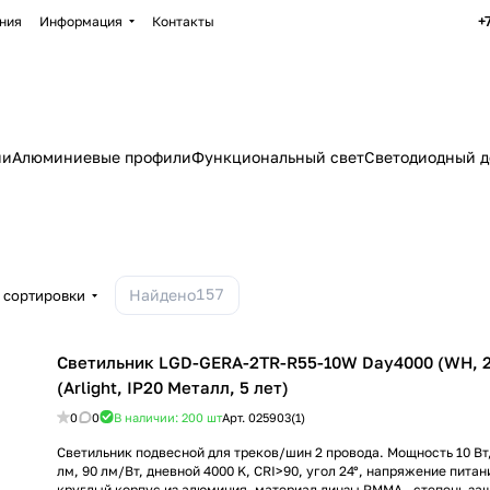
+
ния
Информация
Контакты
ии
Алюминиевые профили
Функциональный свет
Светодиодный д
157
Найдено
 сортировки
Светильник LGD-GERA-2TR-R55-10W Day4000 (WH, 2
(Arlight, IP20 Металл, 5 лет)
0
0
В наличии: 200
шт
Арт.
025903(1)
Светильник подвесной для треков/шин 2 провода. Мощность 10 Вт,
лм, 90 лм/Вт, дневной 4000 K, CRI>90, угол 24°, напряжение питан
круглый корпус из алюминия, материал линзы PMMA , степень защ