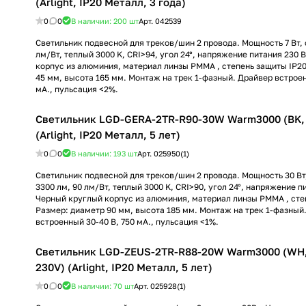
(Arlight, IP20 Металл, 3 года)
0
0
В наличии: 200
шт
Арт.
042539
Светильник подвесной для треков/шин 2 провода. Мощность 7 Вт, с
лм/Вт, теплый 3000 K, CRI>94, угол 24°, напряжение питания 230 
корпус из алюминия, материал линзы PMMA , степень защиты IP20
45 мм, высота 165 мм. Монтаж на трек 1-фазный. Драйвер встроен
мА., пульсация <2%.
Светильник LGD-GERA-2TR-R90-30W Warm3000 (BK, 
(Arlight, IP20 Металл, 5 лет)
0
0
В наличии: 193
шт
Арт.
025950(1)
Светильник подвесной для треков/шин 2 провода. Мощность 30 Вт,
3300 лм, 90 лм/Вт, теплый 3000 K, CRI>90, угол 24°, напряжение п
Черный круглый корпус из алюминия, материал линзы PMMA , сте
Размер: диаметр 90 мм, высота 185 мм. Монтаж на трек 1-фазный
встроенный 30-40 В, 750 мА., пульсация <1%.
Светильник LGD-ZEUS-2TR-R88-20W Warm3000 (WH, 
230V) (Arlight, IP20 Металл, 5 лет)
0
0
В наличии: 70
шт
Арт.
025928(1)