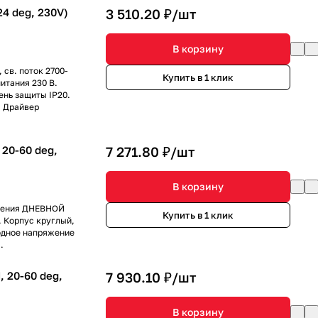
4 deg, 230V)
3 510.20 ₽/
шт
В корзину
 св. поток 2700-
Купить в 1 клик
питания 230 В.
ень защиты IP20.
. Драйвер
20-60 deg,
7 271.80 ₽/
шт
В корзину
ечения ДНЕВНОЙ
Купить в 1 клик
. Корпус круглый,
одное напряжение
.
 20-60 deg,
7 930.10 ₽/
шт
В корзину