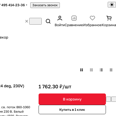
7 495 414-23-36
Заказать звонок
Войти
Сравнение
Избранное
Корзина
екор
4 deg, 230V)
1 762.30 ₽/
шт
В корзину
 св. поток 860-1060
Купить в 1 клик
ия 230 В. Белый
иты IP20. Размер: