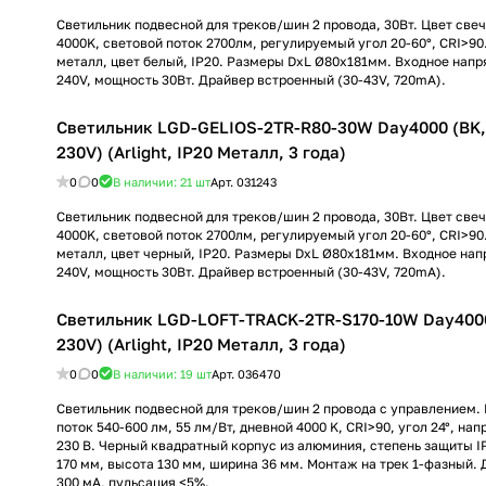
Светильник подвесной для треков/шин 2 провода, 30Вт. Цвет св
4000K, световой поток 2700лм, регулируемый угол 20-60°, CRI>90
металл, цвет белый, IP20. Размеры DxL Ø80x181мм. Входное нап
240V, мощность 30Вт. Драйвер встроенный (30-43V, 720mA).
Светильник LGD-GELIOS-2TR-R80-30W Day4000 (BK, 
230V) (Arlight, IP20 Металл, 3 года)
0
0
В наличии: 21
шт
Арт.
031243
Светильник подвесной для треков/шин 2 провода, 30Вт. Цвет св
4000K, световой поток 2700лм, регулируемый угол 20-60°, CRI>90
металл, цвет черный, IP20. Размеры DxL Ø80x181мм. Входное на
240V, мощность 30Вт. Драйвер встроенный (30-43V, 720mA).
Светильник LGD-LOFT-TRACK-2TR-S170-10W Day4000 
230V) (Arlight, IP20 Металл, 3 года)
0
0
В наличии: 19
шт
Арт.
036470
Светильник подвесной для треков/шин 2 провода с управлением. 
поток 540-600 лм, 55 лм/Вт, дневной 4000 K, CRI>90, угол 24°, на
230 В. Черный квадратный корпус из алюминия, степень защиты I
170 мм, высота 130 мм, ширина 36 мм. Монтаж на трек 1-фазный. 
300 мА, пульсация <5%.