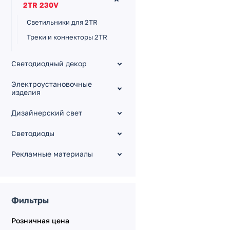
2TR 230V
Светильники для 2TR
Треки и коннекторы 2TR
Система APRIORI 48V
Светодиодный декор
Система CLIP-38
Система на ремнях
Электроустановочные
изделия
INBELT 48V
Система LINEAIR
Дизайнерский свет
Магнитная FLEX 48V
Светодиоды
Рекламные материалы
Фильтры
Розничная цена