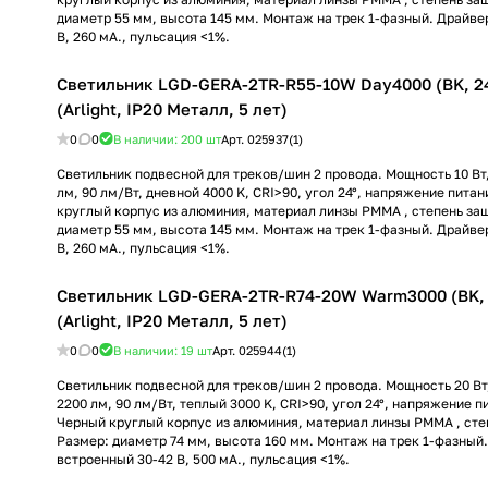
диаметр 55 мм, высота 145 мм. Монтаж на трек 1-фазный. Драйве
В, 260 мА., пульсация <1%.
Светильник LGD-GERA-2TR-R55-10W Day4000 (BK, 24
(Arlight, IP20 Металл, 5 лет)
0
0
В наличии: 200
шт
Арт.
025937(1)
Светильник подвесной для треков/шин 2 провода. Мощность 10 Вт,
лм, 90 лм/Вт, дневной 4000 K, CRI>90, угол 24°, напряжение питан
круглый корпус из алюминия, материал линзы PMMA , степень защ
диаметр 55 мм, высота 145 мм. Монтаж на трек 1-фазный. Драйве
В, 260 мА., пульсация <1%.
Светильник LGD-GERA-2TR-R74-20W Warm3000 (BK, 
(Arlight, IP20 Металл, 5 лет)
0
0
В наличии: 19
шт
Арт.
025944(1)
Светильник подвесной для треков/шин 2 провода. Мощность 20 Вт,
2200 лм, 90 лм/Вт, теплый 3000 K, CRI>90, угол 24°, напряжение п
Черный круглый корпус из алюминия, материал линзы PMMA , сте
Размер: диаметр 74 мм, высота 160 мм. Монтаж на трек 1-фазный
встроенный 30-42 В, 500 мА., пульсация <1%.