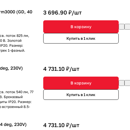
m3000 (GD, 40
3 696.90 ₽/
шт
В корзину
св. поток 825 лм,
Купить в 1 клик
0 В. Золотой
IP20. Размер:
трек 1-фазный.
deg, 230V)
4 731.10 ₽/
шт
В корзину
в. поток 540 лм, 77
Купить в 1 клик
 В. Бронзовый
иты IP20. Размер:
р встроенный 8.5-
 deg, 230V)
4 731.10 ₽/
шт