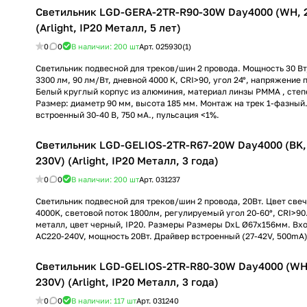
Светильник LGD-GERA-2TR-R90-30W Day4000 (WH, 2
(Arlight, IP20 Металл, 5 лет)
0
0
В наличии: 200
шт
Арт.
025930(1)
Светильник подвесной для треков/шин 2 провода. Мощность 30 Вт,
3300 лм, 90 лм/Вт, дневной 4000 K, CRI>90, угол 24°, напряжение 
Белый круглый корпус из алюминия, материал линзы PMMA , степ
Размер: диаметр 90 мм, высота 185 мм. Монтаж на трек 1-фазный
встроенный 30-40 В, 750 мА., пульсация <1%.
Светильник LGD-GELIOS-2TR-R67-20W Day4000 (BK, 
230V) (Arlight, IP20 Металл, 3 года)
0
0
В наличии: 200
шт
Арт.
031237
Светильник подвесной для треков/шин 2 провода, 20Вт. Цвет св
4000K, световой поток 1800лм, регулируемый угол 20-60°, CRI>90
металл, цвет черный, IP20. Размеры Размеры DxL Ø67x156мм. Вх
AC220-240V, мощность 20Вт. Драйвер встроенный (27-42V, 500mA)
Светильник LGD-GELIOS-2TR-R80-30W Day4000 (WH,
230V) (Arlight, IP20 Металл, 3 года)
0
0
В наличии: 117
шт
Арт.
031240