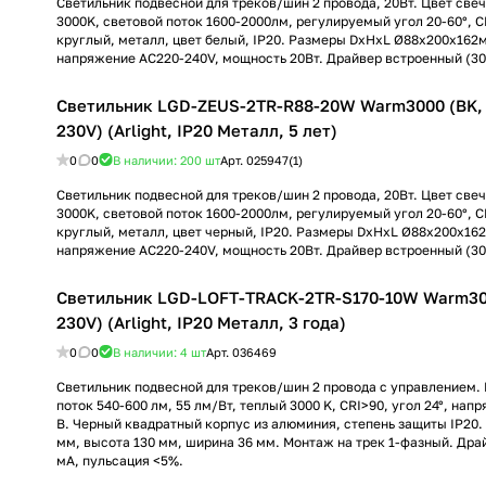
Светильник подвесной для треков/шин 2 провода, 20Вт. Цвет св
3000K, световой поток 1600-2000лм, регулируемый угол 20-60°, C
круглый, металл, цвет белый, IP20. Размеры DxHxL Ø88x200x162
напряжение AC220-240V, мощность 20Вт. Драйвер встроенный (30
Светильник LGD-ZEUS-2TR-R88-20W Warm3000 (BK, 
230V) (Arlight, IP20 Металл, 5 лет)
0
0
В наличии: 200
шт
Арт.
025947(1)
Светильник подвесной для треков/шин 2 провода, 20Вт. Цвет св
3000K, световой поток 1600-2000лм, регулируемый угол 20-60°, C
круглый, металл, цвет черный, IP20. Размеры DxHxL Ø88x200x16
напряжение AC220-240V, мощность 20Вт. Драйвер встроенный (30
Светильник LGD-LOFT-TRACK-2TR-S170-10W Warm300
230V) (Arlight, IP20 Металл, 3 года)
0
0
В наличии: 4
шт
Арт.
036469
Светильник подвесной для треков/шин 2 провода с управлением. 
поток 540-600 лм, 55 лм/Вт, теплый 3000 K, CRI>90, угол 24°, нап
В. Черный квадратный корпус из алюминия, степень защиты IP20. 
мм, высота 130 мм, ширина 36 мм. Монтаж на трек 1-фазный. Драй
мА, пульсация <5%.