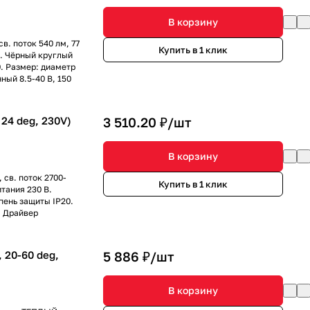
В корзину
в. поток 540 лм, 77
Купить в 1 клик
В. Чёрный круглый
. Размер: диаметр
ный 8.5-40 В, 150
24 deg, 230V)
3 510.20 ₽/
шт
В корзину
 св. поток 2700-
Купить в 1 клик
итания 230 В.
пень защиты IP20.
. Драйвер
20-60 deg,
5 886 ₽/
шт
В корзину