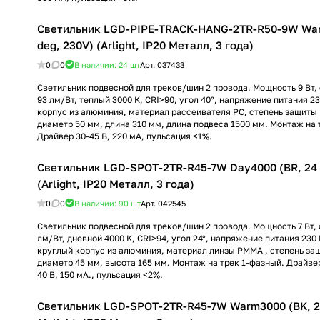
Светильник LGD-PIPE-TRACK-HANG-2TR-R50-9W War
deg, 230V) (Arlight, IP20 Металл, 3 года)
0
0
В наличии: 24
шт
Арт.
037433
Светильник подвесной для треков/шин 2 провода. Мощность 9 Вт, 
93 лм/Вт, теплый 3000 K, CRI>90, угол 40°, напряжение питания 23
корпус из алюминия, материал рассеивателя PC, степень защиты 
диаметр 50 мм, длина 310 мм, длина подвеса 1500 мм. Монтаж на 
Драйвер 30-45 В, 220 мА, пульсация <1%.
Светильник LGD-SPOT-2TR-R45-7W Day4000 (BR, 24 
(Arlight, IP20 Металл, 3 года)
0
0
В наличии: 90
шт
Арт.
042545
Светильник подвесной для треков/шин 2 провода. Мощность 7 Вт, с
лм/Вт, дневной 4000 K, CRI>94, угол 24°, напряжение питания 230
круглый корпус из алюминия, материал линзы PMMA , степень защ
диаметр 45 мм, высота 165 мм. Монтаж на трек 1-фазный. Драйве
40 В, 150 мА., пульсация <2%.
Светильник LGD-SPOT-2TR-R45-7W Warm3000 (BK, 24