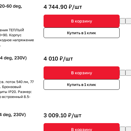
20-60 deg,
4 744.90 ₽/
шт
В корзину
ечения ТЕПЛЫЙ
Купить в 1 клик
I>90. Корпус
Входное напряжение
.
 deg, 230V)
4 010 ₽/
шт
В корзину
в. поток 540 лм, 77
Купить в 1 клик
В. Бронзовый
иты IP20. Размер:
р встроенный 8.5-
 deg, 230V)
3 009.10 ₽/
шт
В корзину