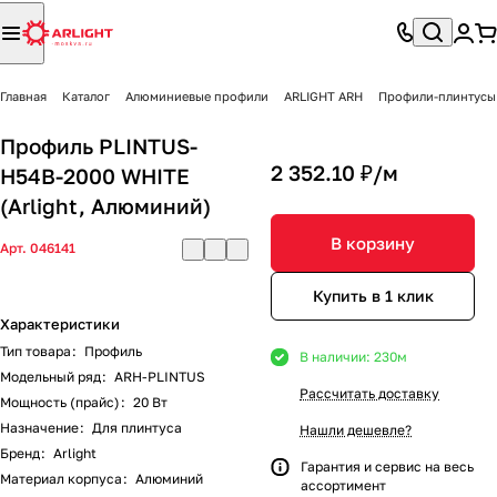
Главная
Каталог
Алюминиевые профили
ARLIGHT ARH
Профили-плинтусы
Профиль PLINTUS-
2 352.10 ₽/
м
H54B-2000 WHITE
(Arlight, Алюминий)
В корзину
Арт.
046141
Купить в 1 клик
Характеристики
Тип товара
:
Профиль
В наличии: 230
м
Модельный ряд
:
ARH-PLINTUS
Рассчитать доставку
Мощность (прайс)
:
20 Вт
Назначение
:
Для плинтуса
Нашли дешевле?
Бренд
:
Arlight
Гарантия и сервис на весь
Материал корпуса
:
Алюминий
ассортимент