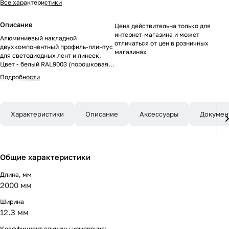
Все характеристики
Описание
Цена действительна только для
интернет-магазина и может
Алюминиевый накладной
отличаться от цен в розничных
двухкомпонентный профиль-плинтус
магазинах
для светодиодных лент и линеек.
Цвет - белый RAL9003 (порошковая
окраска). Габаритные размеры
Подробности
(L×W×H): 2000x12,3x52,6мм. Ширина
площадки для ленты 6,2 мм.
Аксессуары приобретаются
отдельно. Цена за метр.
Характеристики
Описание
Аксессуары
Докумен
Общие характеристики
Длина, мм
2000 мм
Ширина
12.3 мм
Коэффициент единицы измерения: